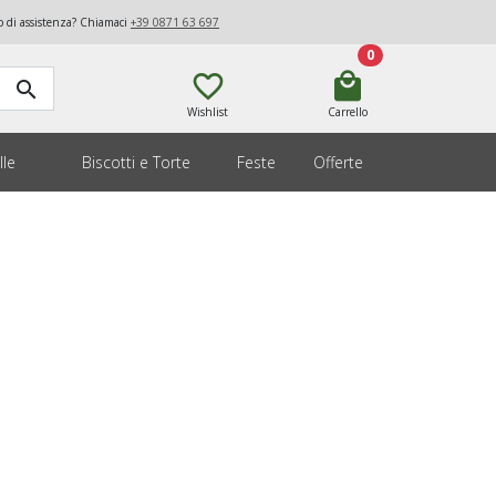
o di assistenza? Chiamaci
+39 0871 63 697
0
favorite_border
local_mall
search
Wishlist
Carrello
lle
Biscotti e Torte
Feste
Offerte