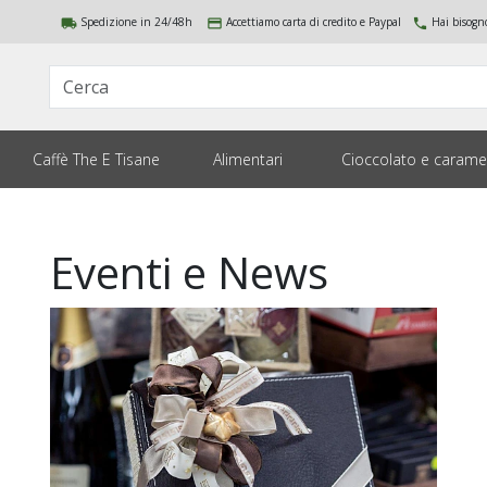
Spedizione in 24/48h
Accettiamo carta di credito e Paypal
Hai bisogn
local_shipping
payment
local_phone
Cerca
Caffè The E Tisane
Alimentari
Cioccolato e carame
Eventi e News