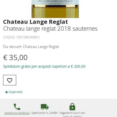
Chateau Lange Reglat
Chateau lange reglat 2018 sauternes
CODICE:
3507280669851
Da dessert Chateau Lange Reglat
€
35,00
Spedizioni gratis per acquisti superiori a € 200,00
favorite_border
Disponibile
check_circle
phone
local_shipping
lock
Assistenza telefonica
Spedizione in 24/48h
Pagamenti sicuri con
carta di credito