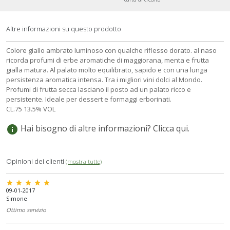
Altre informazioni su questo prodotto
Colore giallo ambrato luminoso con qualche riflesso dorato. al naso
ricorda profumi di erbe aromatiche di maggiorana, menta e frutta
gialla matura. Al palato molto equilibrato, sapido e con una lunga
persistenza aromatica intensa. Tra i migliori vini dolci al Mondo.
Profumi di frutta secca lasciano il posto ad un palato ricco e
persistente. Ideale per dessert e formaggi erborinati.
CL.75 13.5% VOL
Hai bisogno di altre informazioni? Clicca qui.
info
Opinioni dei clienti
(mostra tutte)
star star star star star
09-01-2017
Simone
Ottimo servizio