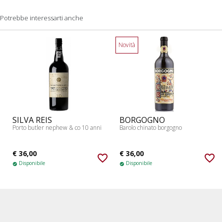
Potrebbe interessarti anche
Novità
SILVA REIS
BORGOGNO
Porto butler nephew & co 10 anni
Barolo chinato borgogno
€ 36,00
€ 36,00
favorite_border
favorite_border
Disponibile
Disponibile
check_circle
check_circle