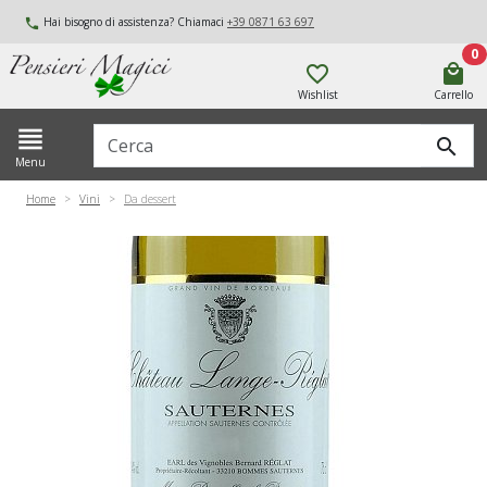
Hai bisogno di assistenza? Chiamaci
+39 0871 63 697
local_phone
0
favorite_border
local_mall
Wishlist
Carrello
view_headline
Cerca
search
Menu
Home
Vini
Da dessert