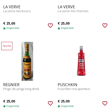
LA VERVE
LA VERVE
La verve mix bosco
La verve mix cherries
€ 25,00
€ 25,00
favorite_border
favorite_border
Disponibile
Disponibile
check_circle
check_circle
Novità
REGNIER
PUSCHKIN
Pingo de pinga long drink
Puschkin red aperitivo
€ 25,00
€ 25,00
favorite_border
favorite_border
Disponibile
Disponibile
check_circle
check_circle