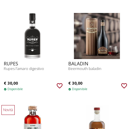
RUPES
BALADIN
Rupes l'amaro digestivo
Beermouth baladin
€ 30,00
€ 30,00
favorite_border
favorite_border
Disponibile
Disponibile
check_circle
check_circle
Novità