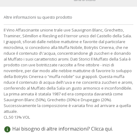
Altre informazioni su questo prodotto
Il Vino Affascinante unione trale uve Sauvignon Blanc, Grechetto,
Traminer, Sémillon e Riesling ed il terroir unico del Castello della Sala.
I grappoli, sfiorati dalle nebbie mattutine e favorite dal particolare
microclima, si concedono alla Muffa Nobile, Botrytis Cinerea, che ne
riduce il contenuto d\'acqua, concentrandone gli zuccheri e donando
al Muffato i suoi caratteristici aromi. Dati Storici Il Muffato della Sala è
prodotto con uve botritizzate raccolte a fine ottobre - inizi di
novembre, per dar modo alle nebbie mattutine di favorire lo sviluppo
della Botrytis Cinerea o “muffa nobile” sui grappoli. Questa muffa
riduce il contenuto di acqua dell\'uva e ne concentra zuccheri e aromi,
conferendo al Muffato della Sala un gusto armonico e inconfondibile.
La prima annata è statala 1987 ed era composta davarietà come
Sauvignon Blanc (50%), Grechetto (30%) e Drupeggio (20%).
Successivamente la composizione è variata fino ad arrivare a quella
attuale.
CL.50 13% VOL
Hai bisogno di altre informazioni? Clicca qui.
info