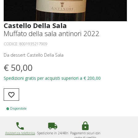
Castello Della Sala
Muffato della sala antinori 2022
CODICE:
8001935217909
Da dessert Castello Della Sala
€
50,00
Spedizioni gratis per acquisti superiori a € 200,00
favorite_border
Disponibile
check_circle
phone
local_shipping
lock
Assistenza telefonica
Spedizione in 24/48h
Pagamenti sicuri con
carta di credito