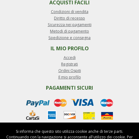
ACQUISTI FACILI
Condizioni di vendita
Diritto di recesso
Sicurezza nei pagamenti
Metodi di pagamento
Spedizione e consegna
IL MIO PROFILO
Accedi
Registrati
Ordini Ospiti
Il mio profilo
PAGAMENTI SICURI
Si informa che questo sito utilizza cookie anche di terze parti.
Continuando con la navigazione si acconsente all'utilizzo dei cookie. Per