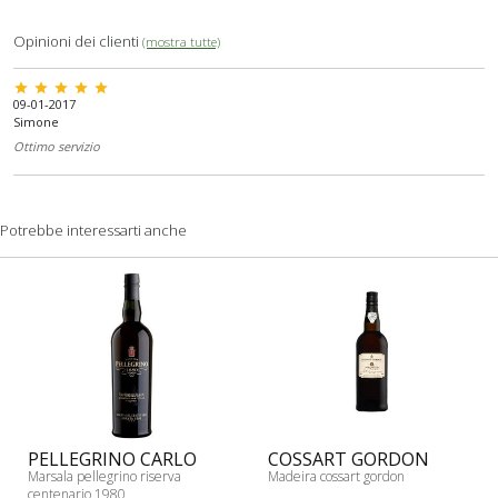
Opinioni dei clienti
(mostra tutte)
star star star star star
09-01-2017
Simone
Ottimo servizio
Potrebbe interessarti anche
PELLEGRINO CARLO
COSSART GORDON
Marsala pellegrino riserva
Madeira cossart gordon
centenario 1980