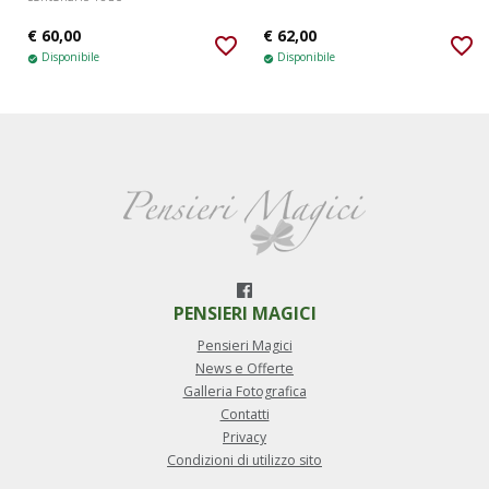
€ 60,00
€ 62,00
favorite_border
favorite_border
Disponibile
Disponibile
check_circle
check_circle
PENSIERI MAGICI
Pensieri Magici
News e Offerte
Galleria Fotografica
Contatti
Privacy
Condizioni di utilizzo sito