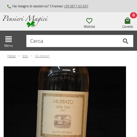
Hai bisogno di assistenza? Chiamaci
+39 0871 63 697
local_phone
0
favorite_border
local_mall
Wishlist
Carrello
view_headline
Cerca
search
Menu
Home
Vini
Da dessert