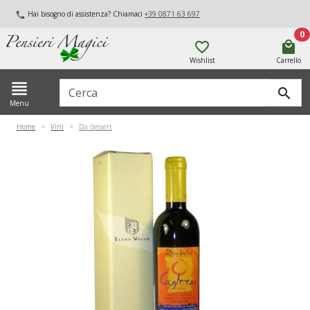
Hai bisogno di assistenza? Chiamaci
+39 0871 63 697
local_phone
0
favorite_border
local_mall
Wishlist
Carrello
view_headline
Cerca
search
Menu
Home
Vini
Da dessert