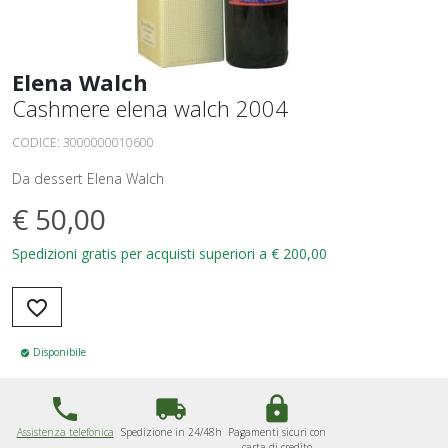
Elena Walch
Cashmere elena walch 2004
CODICE:
3000000010600
Da dessert Elena Walch
€
50,00
Spedizioni gratis per acquisti superiori a € 200,00
favorite_border
Disponibile
check_circle
phone
local_shipping
lock
Assistenza telefonica
Spedizione in 24/48h
Pagamenti sicuri con
carta di credito