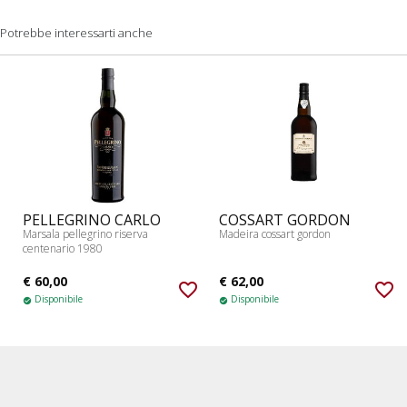
Potrebbe interessarti anche
PELLEGRINO CARLO
COSSART GORDON
Marsala pellegrino riserva
Madeira cossart gordon
centenario 1980
€ 60,00
€ 62,00
favorite_border
favorite_border
Disponibile
Disponibile
check_circle
check_circle