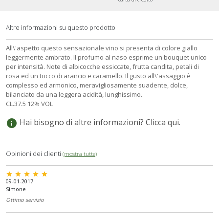
Altre informazioni su questo prodotto
All\'aspetto questo sensazionale vino si presenta di colore giallo
leggermente ambrato. Il profumo al naso esprime un bouquet unico
per intensità. Note di albicocche essiccate, frutta candita, petali di
rosa ed un tocco di arancio e caramello. Il gusto all\'assaggio è
complesso ed armonico, meravigliosamente suadente, dolce,
bilanciato da una leggera acidità, lunghissimo.
CL.37.5 12% VOL
Hai bisogno di altre informazioni? Clicca qui.
info
Opinioni dei clienti
(mostra tutte)
star star star star star
09-01-2017
Simone
Ottimo servizio